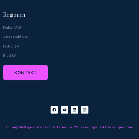
Regionen
Dubai VAE
Abu Dhabi VAE
Doha QAT
Riad SA
KONTAKT
⭐⭐⭐⭐⭐
Dr.Lang &Kollegen
hat 4,99 von 5 Sternen
bei 95
Bewertungen auf ProvenExpert.com