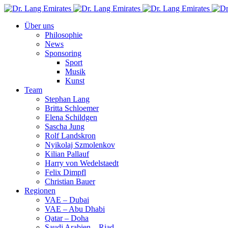
Über uns
Philosophie
News
Sponsoring
Sport
Musik
Kunst
Team
Stephan Lang
Britta Schloemer
Elena Schildgen
Sascha Jung
Rolf Landskron
Nyikolaj Szmolenkov
Kilian Pallauf
Harry von Wedelstaedt
Felix Dimpfl
Christian Bauer
Regionen
VAE – Dubai
VAE – Abu Dhabi
Qatar – Doha
Saudi Arabien – Riad