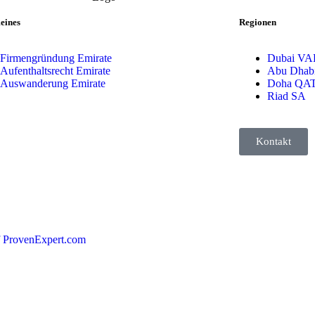
eines
Regionen
Firmengründung Emirate
Dubai VA
Aufenthaltsrecht Emirate
Abu Dhab
Auswanderung Emirate
Doha QA
Riad SA
Kontakt
 ProvenExpert.com