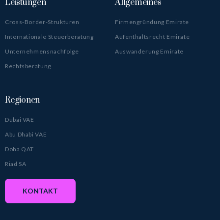
Leistungen
Allgemeines
Cross-Border-Strukturen
Firmengründung Emirate
Internationale Steuerberatung
Aufenthaltsrecht Emirate
Unternehmensnachfolge
Auswanderung Emirate
Rechtsberatung
Regionen
Dubai VAE
Abu Dhabi VAE
Doha QAT
Riad SA
KONTAKT