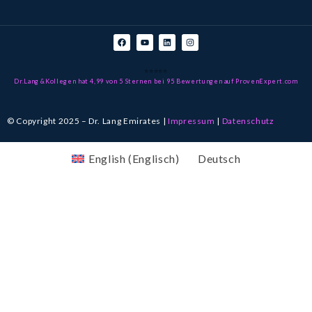
⭐⭐⭐⭐⭐
Dr.Lang &Kollegen
hat 4,99 von 5 Sternen
bei 95
Bewertungen auf ProvenExpert.com
© Copyright 2025 – Dr. Lang Emirates |
Impressum
|
Datenschutz
English
(
Englisch
)
Deutsch