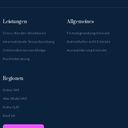
Leistungen
Allgemeines
Cross-Border-Strukturen
Firmengründung Emirate
Internationale Steuerberatung
Aufenthaltsrecht Emirate
Unternehmensnachfolge
Auswanderung Emirate
Rechtsberatung
Regionen
Dubai VAE
Abu Dhabi VAE
Doha QAT
Riad SA