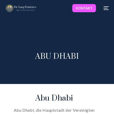
KONTAKT
ABU DHABI
Abu
Dhabi
Abu
Dhabi,
die
Hauptstadt
der
Vereinigten
Deutsch