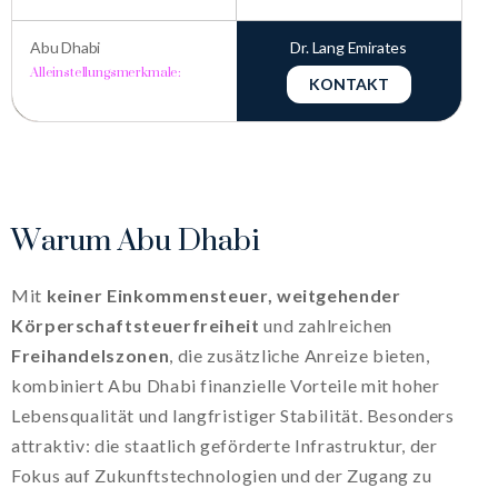
Abu Dhabi
Dr. Lang Emirates
Alleinstellungsmerkmale:
KONTAKT
W
a
r
u
m
A
b
u
D
h
a
b
i
Mit
keiner Einkommensteuer, weitgehender
Körperschaftsteuerfreiheit
und zahlreichen
Freihandelszonen
, die zusätzliche Anreize bieten,
kombiniert Abu Dhabi finanzielle Vorteile mit hoher
Lebensqualität und langfristiger Stabilität. Besonders
attraktiv: die staatlich geförderte Infrastruktur, der
Fokus auf Zukunftstechnologien und der Zugang zu