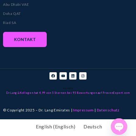
Abu Dhabi VAE
Doha QAT
Riad SA
KONTAKT
⭐⭐⭐⭐⭐
Dr.Lang &Kollegen
hat 4,99 von 5 Sternen
bei 95
Bewertungen auf ProvenExpert.com
© Copyright 2025 – Dr. Lang Emirates |
Impressum
|
Datenschutz
KONTAKT
English
(
Englisch
)
Deutsch