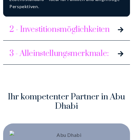
Perspektiven.
2 - Investitionsmöglichkeiten
3 - Alleinstellungsmerkmale:
I
h
r
k
o
m
p
e
t
e
n
t
e
r
P
a
r
t
n
e
r
i
n
A
b
u
D
h
a
b
i