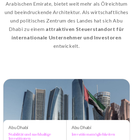
Arabischen
Emirate,
bietet
weit
mehr
als
Ölreichtum
und
beeindruckende
Architektur.
Als
wirtschaftliches
und
politisches
Zentrum
des
Landes
hat
sich
Abu
Dhabi
zu
einem
attraktiven
Steuerstandort
für
internationale
Unternehmer
und
Investoren
entwickelt.
Abu Dhabi
Abu Dhabi
Stabilität und nachhaltige
Investitionsmöglichkeiten
Investitionen