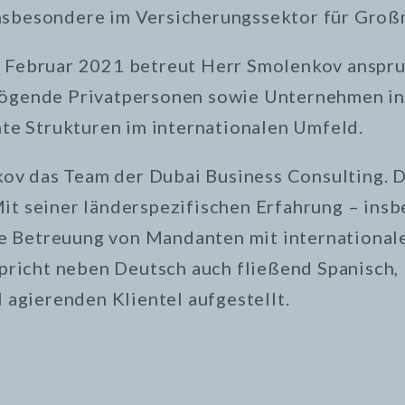
insbesondere im Versicherungssektor für Groß
im Februar 2021 betreut Herr Smolenkov anspr
rmögende Privatpersonen sowie Unternehmen i
ente Strukturen im internationalen Umfeld.
v das Team der Dubai Business Consulting. Do
Mit seiner länderspezifischen Erfahrung – ins
 die Betreuung von Mandanten mit internation
icht neben Deutsch auch fließend Spanisch, R
l agierenden Klientel aufgestellt.