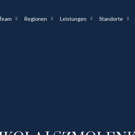
Team
Regionen
Leistungen
Standorte
Stephan Lang
VAE – Dubai
Unternehmensnachfolge
Kanzlei Abu Dhab
Britta Schloemer
VAE – Abu Dhabi
Rechtsberatung
Kanzlei Dubai
Elena Schildgen
Qatar – Doha
Internationale Steuerberatung
Kanzlei Doha
Sport
Sascha Jung
Saudi Arabien – Riad
Cross-Border-Strukturen
Kanzlei Riad
Musik
Rolf Landskron
Setup & Infrastructure
Kanzlei Paris
Kunst
Nyikolaj Szmolenkov
Kanzlei Rom
Kilian Pallauf
Kanzlei Wien
Harry von Wedelstaedt
Kanzlei Barcelon