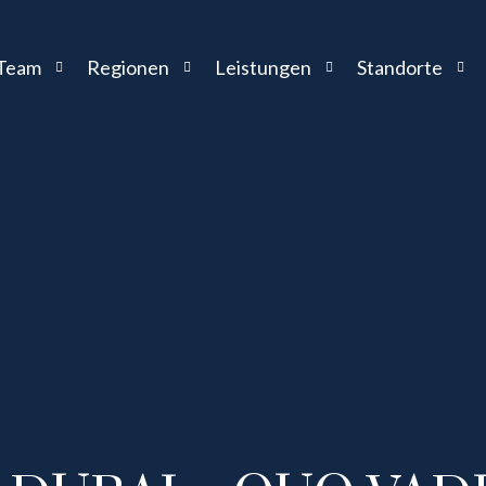
Team
Regionen
Leistungen
Standorte
Stephan Lang
VAE – Dubai
Unternehmensnachfolge
Kanzlei Abu Dhab
Britta Schloemer
VAE – Abu Dhabi
Rechtsberatung
Kanzlei Dubai
Elena Schildgen
Qatar – Doha
Internationale Steuerberatung
Kanzlei Doha
Sport
Sascha Jung
Saudi Arabien – Riad
Cross-Border-Strukturen
Kanzlei Riad
Musik
Rolf Landskron
Setup & Infrastructure
Kanzlei Paris
Kunst
Nyikolaj Szmolenkov
Kanzlei Rom
Kilian Pallauf
Kanzlei Wien
Harry von Wedelstaedt
Kanzlei Barcelon