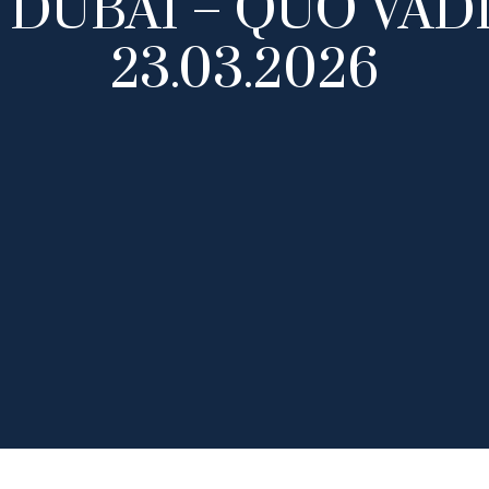
DUBAI – QUO VADIS
Felix Dimpfl
Kanzlei München
23.03.2026
Christian Bauer
Kanzlei Hamburg
Kanzlei Frankfurt
Kanzlei Berlin