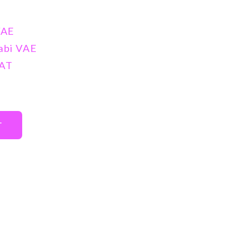
VAE
abi VAE
AT
T